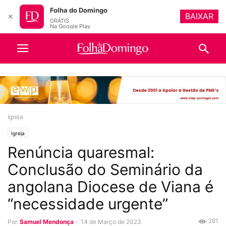
Folha do Domingo
BAIXAR
✕
GRÁTIS
Na Google Play
Igreja
Igreja
Renúncia quaresmal:
Conclusão do Seminário da
angolana Diocese de Viana é
“necessidade urgente”
281
Por
Samuel Mendonça
-
14 de Março de 2023