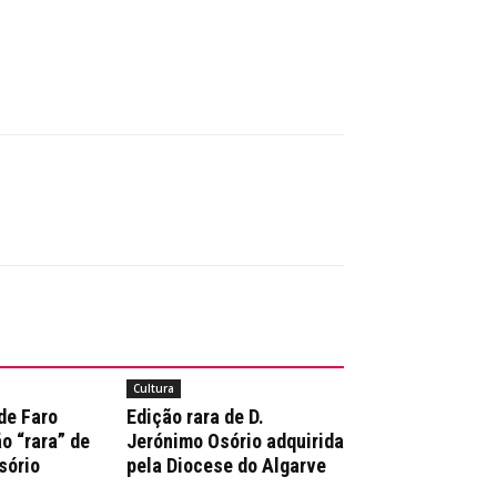
Cultura
de Faro
Edição rara de D.
o “rara” de
Jerónimo Osório adquirida
sório
pela Diocese do Algarve