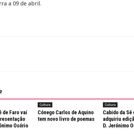
ra a 09 de abril.
R
Cultura
Cultura
 de Faro vai
Cónego Carlos de Aquino
Cabido da Sé 
presentação
tem novo livro de poemas
adquiriu ediçã
rónimo Osório
D. Jerónimo O