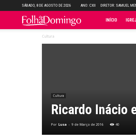
SÁBADO, 8 DE AGOSTO DE 2026
ANO: CXII
DIRETOR: SAMUEL M
Folha
INÍCIO
IGRE
Cultura
do
Domingo
Cultura
Ricardo Inácio 
Por
Lusa
-
9 de Março de 2016
40