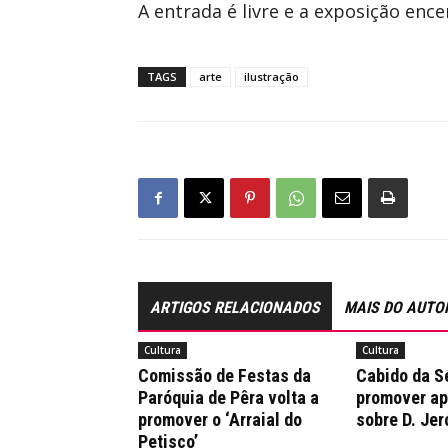
A entrada é livre e a exposição encer
TAGS
arte
ilustração
ARTIGOS RELACIONADOS
MAIS DO AUTO
Cultura
Cultura
Comissão de Festas da
Cabido da Sé
Paróquia de Pêra volta a
promover a
promover o ‘Arraial do
sobre D. Je
Petisco’