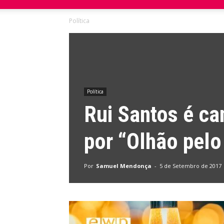
Política
do
Domingo
Política
Rui Santos é ca
por “Olhão pelo
Por
Samuel Mendonça
-
5 de Setembro de 2017