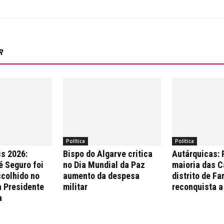
R
Política
Política
is 2026:
Bispo do Algarve critica
Autárquicas:
é Seguro foi
no Dia Mundial da Paz
maioria das 
colhido no
aumento da despesa
distrito de Fa
a Presidente
militar
reconquista a
a