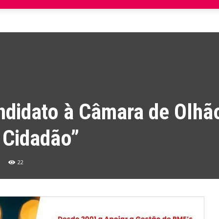
ndidato à Câmara de Olhã
 Cidadão”
22