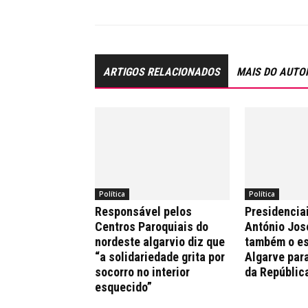
ARTIGOS RELACIONADOS
MAIS DO AUTO
Política
Política
Responsável pelos
Presidencia
Centros Paroquiais do
António Jos
nordeste algarvio diz que
também o es
“a solidariedade grita por
Algarve par
socorro no interior
da Repúblic
esquecido”