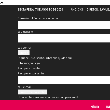
SEXTA-FEIRA, 7 DE AGOSTO DE 2026
ANO: CXII
DIRETOR: SAMUE
Bem-vindo! Entre na sua conta
seu usuário
sua senha
Esqueceu sua senha? Obtenha ajuda aqui
Informação Legal
Recuperar senha
Recupere sua senha
seu e-mail
Uma senha será enviada por e-mail para você.
Folha
INÍCIO
IG