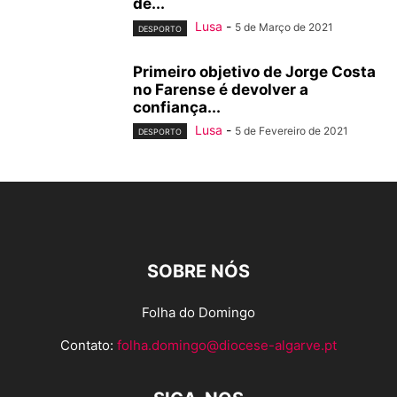
de...
Lusa
-
5 de Março de 2021
DESPORTO
Primeiro objetivo de Jorge Costa
no Farense é devolver a
confiança...
Lusa
-
5 de Fevereiro de 2021
DESPORTO
SOBRE NÓS
Folha do Domingo
Contato:
folha.domingo@diocese-algarve.pt