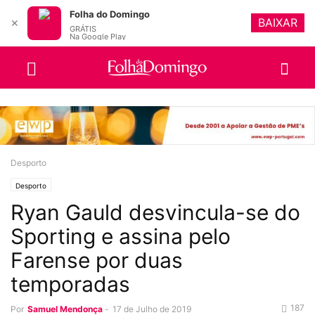
Folha do Domingo
BAIXAR
✕
GRÁTIS
Na Google Play
Desporto
Desporto
Ryan Gauld desvincula-se do
Sporting e assina pelo
Farense por duas
temporadas
187
Por
Samuel Mendonça
-
17 de Julho de 2019