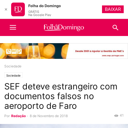
Folha do Domingo
BAIXAR
✕
GRÁTIS
Na Google Play
Sociedade
Sociedade
SEF deteve estrangeiro com
documentos falsos no
aeroporto de Faro
41
Por
Redação
-
8 de Novembro de 2018