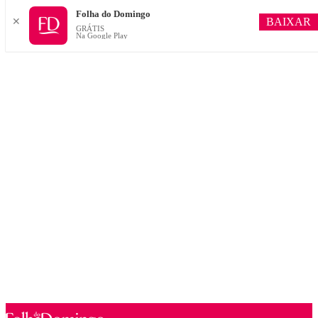
Folha do Domingo
BAIXAR
✕
GRÁTIS
Na Google Play