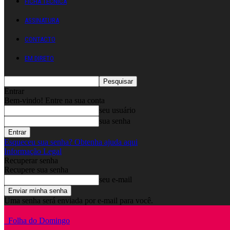
FICHA TÉCNICA
ASSINATURA
CONTACTO
EM DIRETO
Entrar
Bem-vindo! Entre na sua conta
seu usuário
sua senha
Esqueceu sua senha? Obtenha ajuda aqui
Informação Legal
Recuperar senha
Recupere sua senha
seu e-mail
Uma senha será enviada por e-mail para você.
Folha do Domingo