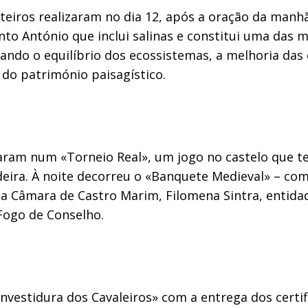
ros realizaram no dia 12, após a oração da manhã, a
anto António que inclui salinas e constitui uma das
ndo o equilíbrio dos ecossistemas, a melhoria das 
 do património paisagístico.
aram num «Torneio Real», um jogo no castelo que te
deira. À noite decorreu o «Banquete Medieval» – com
e da Câmara de Castro Marim, Filomena Sintra, entid
 Fogo de Conselho.
Investidura dos Cavaleiros» com a entrega dos certif