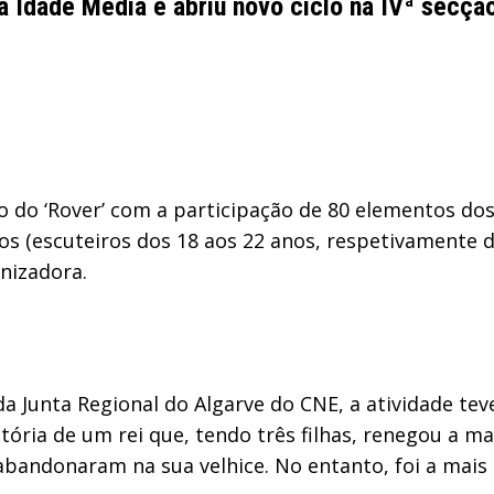
 à Idade Média e abriu novo ciclo na IVª secçã
ão do ‘Rover’ com a participação de 80 elementos d
s (escuteiros dos 18 aos 22 anos, respetivamente d
nizadora.
a Junta Regional do Algarve do CNE, a atividade tev
ria de um rei que, tendo três filhas, renegou a ma
 abandonaram na sua velhice. No entanto, foi a mais