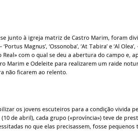
se junto à igreja matriz de Castro Marim, foram di
 ‘Portus Magnus’, ‘Ossonoba’, ‘At Tabira’ e ‘Al Olea
Real» com o qual se deu a abertura do campo e, ap
ro Marim e Odeleite para realizarem um raide notur
a não ficarem ao relento.
lizar os jovens escuteiros para a condição vivida p
10 de abril), cada grupo («província») teve de prest
cessitadas no que elas precisassem, fosse pequenos