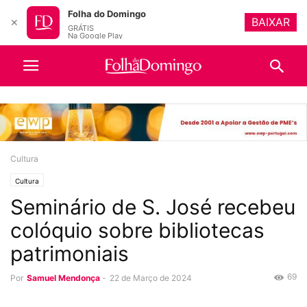
Folha do Domingo
BAIXAR
✕
GRÁTIS
Na Google Play
Cultura
Cultura
Seminário de S. José recebeu
colóquio sobre bibliotecas
patrimoniais
69
Por
Samuel Mendonça
-
22 de Março de 2024