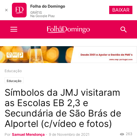
Folha do Domingo
BAIXAR
✕
GRÁTIS
Na Google Play
Educação
Educação
Símbolos da JMJ visitaram
as Escolas EB 2,3 e
Secundária de São Brás de
Alportel (c/vídeo e fotos)
263
Por
Samuel Mendonça
-
9 de Novembro de 2021