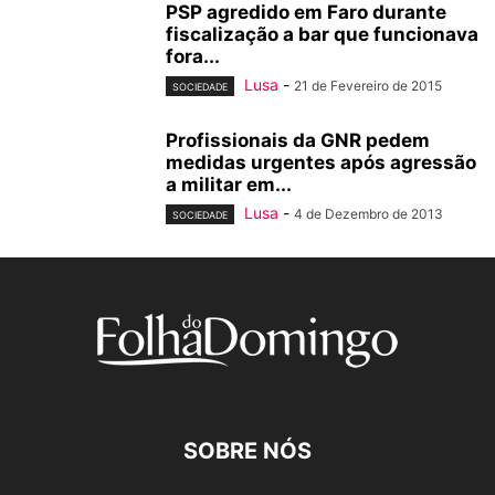
PSP agredido em Faro durante
fiscalização a bar que funcionava
fora...
Lusa
-
21 de Fevereiro de 2015
SOCIEDADE
Profissionais da GNR pedem
medidas urgentes após agressão
a militar em...
Lusa
-
4 de Dezembro de 2013
SOCIEDADE
SOBRE NÓS