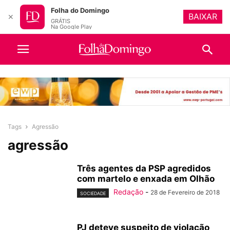
Folha do Domingo
BAIXAR
✕
GRÁTIS
Na Google Play
Tags
Agressão
agressão
Três agentes da PSP agredidos
com martelo e enxada em Olhão
Redação
-
28 de Fevereiro de 2018
SOCIEDADE
PJ deteve suspeito de violação