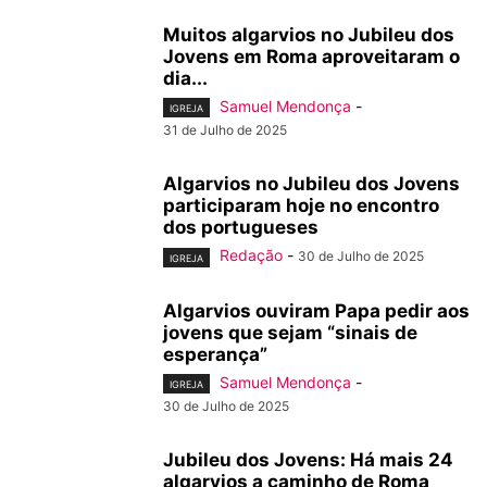
Muitos algarvios no Jubileu dos
Jovens em Roma aproveitaram o
dia...
Samuel Mendonça
-
IGREJA
31 de Julho de 2025
Algarvios no Jubileu dos Jovens
participaram hoje no encontro
dos portugueses
Redação
-
30 de Julho de 2025
IGREJA
Algarvios ouviram Papa pedir aos
jovens que sejam “sinais de
esperança”
Samuel Mendonça
-
IGREJA
30 de Julho de 2025
Jubileu dos Jovens: Há mais 24
algarvios a caminho de Roma