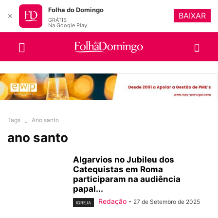
Folha do Domingo
BAIXAR
✕
GRÁTIS
Na Google Play
Tags
Ano santo
ano santo
Algarvios no Jubileu dos
Catequistas em Roma
participaram na audiência
papal...
Redação
-
27 de Setembro de 2025
IGREJA