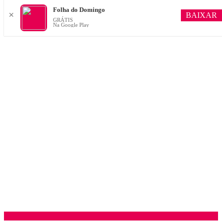
Folha do Domingo
BAIXAR
✕
GRÁTIS
Na Google Play