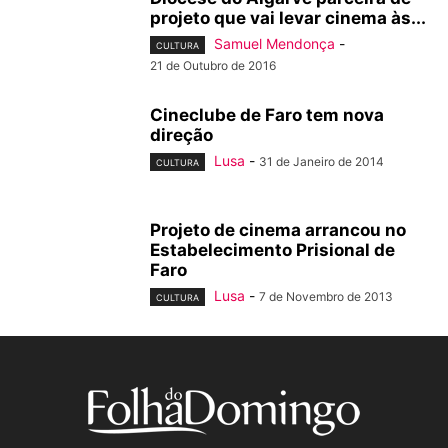
projeto que vai levar cinema às...
Samuel Mendonça
-
CULTURA
21 de Outubro de 2016
Cineclube de Faro tem nova
direção
Lusa
-
31 de Janeiro de 2014
CULTURA
Projeto de cinema arrancou no
Estabelecimento Prisional de
Faro
Lusa
-
7 de Novembro de 2013
CULTURA