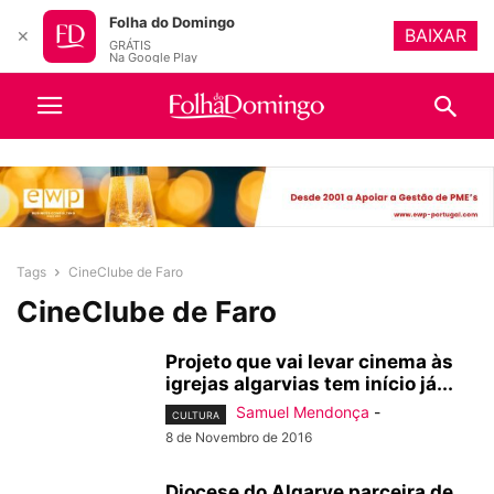
Folha do Domingo
BAIXAR
✕
GRÁTIS
Na Google Play
Tags
CineClube de Faro
CineClube de Faro
Projeto que vai levar cinema às
igrejas algarvias tem início já...
Samuel Mendonça
-
CULTURA
8 de Novembro de 2016
Diocese do Algarve parceira de