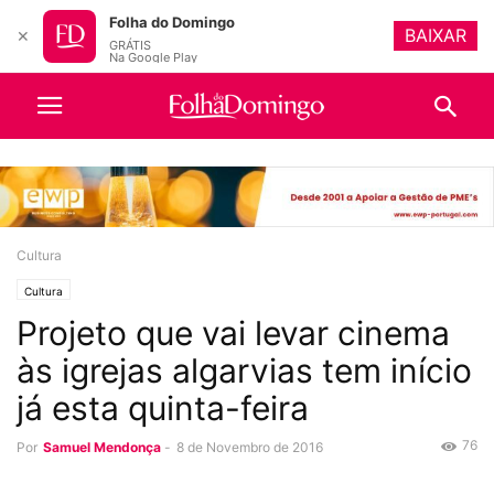
Folha do Domingo
BAIXAR
✕
GRÁTIS
Na Google Play
Cultura
Cultura
Projeto que vai levar cinema
às igrejas algarvias tem início
já esta quinta-feira
76
Por
Samuel Mendonça
-
8 de Novembro de 2016