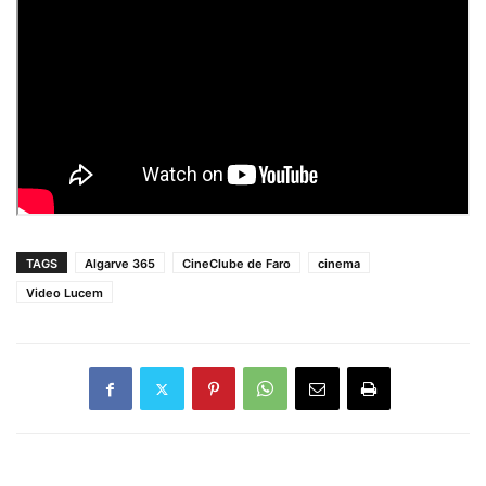
TAGS
Algarve 365
CineClube de Faro
cinema
Video Lucem