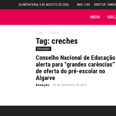
QUARTA-FEIRA, 5 DE AGOSTO DE 2026
ANO: CXII
DIRETOR: SAM
Folha
INÍCIO
IGRE
do
Tags
Creches
Tag: creches
Domingo
Educação
Conselho Nacional de Educação
alerta para “grandes carências”
de oferta do pré-escolar no
Algarve
Redação
-
23 de Setembro de 2014