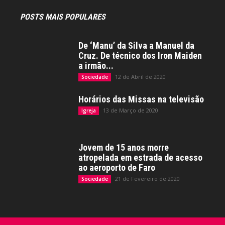
POSTS MAIS POPULARES
De ‘Manu’ da Silva a Manuel da
Cruz. De técnico dos Iron Maiden
a irmão...
12 de Abril de 2020
Sociedade
Horários das Missas na televisão
13 de Março de 2020
Igreja
Jovem de 15 anos morre
atropelada em estrada de acesso
ao aeroporto de Faro
21 de Fevereiro de 2020
Sociedade