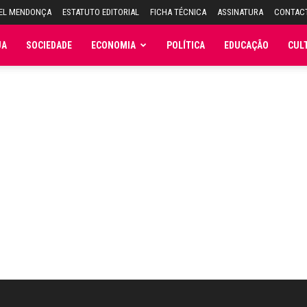
UEL MENDONÇA
ESTATUTO EDITORIAL
FICHA TÉCNICA
ASSINATURA
CONTAC
JA
SOCIEDADE
ECONOMIA
POLÍTICA
EDUCAÇÃO
CUL