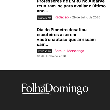
Professores de EMRC no Algarve
reuniram-se para avaliar o último
ano...
Redação
-
29 de Julho de 2026
EDUCAÇÃO
Dia do Pioneiro desafiou
escuteiros a serem
«astronautas» que arriscam
sair...
Samuel Mendonça
-
EDUCAÇÃO
10 de Junho de 2026