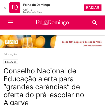
Folha do Domingo
BAIXAR
✕
GRÁTIS
Na Google Play
Educação
Educação
Conselho Nacional de
Educação alerta para
“grandes carências” de
oferta do pré-escolar no
Algarve