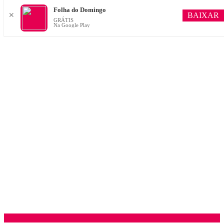
Folha do Domingo
BAIXAR
✕
GRÁTIS
Na Google Play