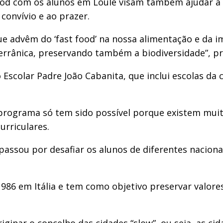
ood com os alunos em Loulé visam também ajudar a
convívio e ao prazer.
e advêm do ‘fast food’ na nossa alimentação e da i
iterrânica, preservando também a biodiversidade”, p
scolar Padre João Cabanita, que inclui escolas da c
o programa só tem sido possível porque existem mu
urriculares.
passou por desafiar os alunos de diferentes naciona
6 em Itália e tem como objetivo preservar valores 
ginar o concelho das cidades “slow”, ou seja, as cid