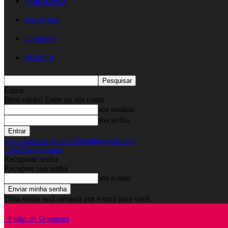
FICHA TÉCNICA
ASSINATURA
CONTACTO
EM DIRETO
Entrar
Bem-vindo! Entre na sua conta
seu usuário
sua senha
Esqueceu sua senha? Obtenha ajuda aqui
Informação Legal
Recuperar senha
Recupere sua senha
seu e-mail
Uma senha será enviada por e-mail para você.
Folha do Domingo