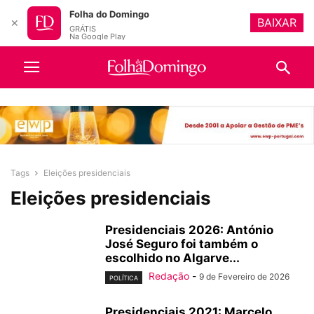
Folha do Domingo
BAIXAR
✕
GRÁTIS
Na Google Play
Tags
Eleições presidenciais
Eleições presidenciais
Presidenciais 2026: António
José Seguro foi também o
escolhido no Algarve...
Redação
-
9 de Fevereiro de 2026
POLÍTICA
Presidenciais 2021: Marcelo