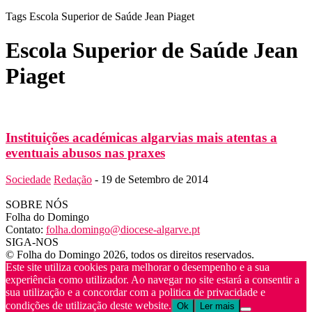
Tags
Escola Superior de Saúde Jean Piaget
Escola Superior de Saúde Jean
Piaget
Instituições académicas algarvias mais atentas a
eventuais abusos nas praxes
Sociedade
Redação
-
19 de Setembro de 2014
SOBRE NÓS
Folha do Domingo
Contato:
folha.domingo@diocese-algarve.pt
SIGA-NOS
© Folha do Domingo 2026, todos os direitos reservados.
Este site utiliza cookies para melhorar o desempenho e a sua
experiência como utilizador. Ao navegar no site estará a consentir a
sua utilização e a concordar com a politica de privacidade e
condições de utilização deste website.
Ok
Ler mais