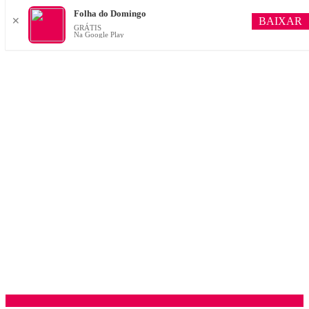
Folha do Domingo
BAIXAR
✕
GRÁTIS
Na Google Play