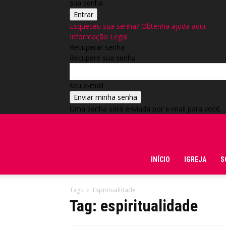
sua senha
Esqueceu sua senha? Obtenha ajuda aqui
Informação Legal
Recuperar senha
Recupere sua senha
seu e-mail
Uma senha será enviada por e-mail para você.
Folha do Domingo
INÍCIO
IGREJA
S
Tags
Espiritualidade
Tag: espiritualidade