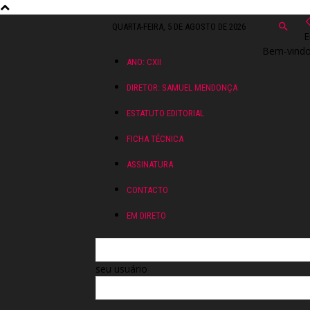
QUARTA-FEIRA, 5 DE AGOSTO DE 2026
E
Bem-vindo!
ANO: CXII
DIRETOR: SAMUEL MENDONÇA
ESTATUTO EDITORIAL
FICHA TÉCNICA
ASSINATURA
CONTACTO
EM DIRETO
seu usuário