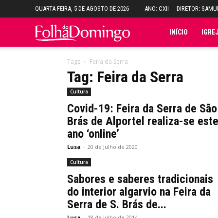
QUARTA-FEIRA, 5 DE AGOSTO DE 2026
ANO: CXII
DIRETOR: SAM
Folha
INÍCIO
IGRE
do
Tags
Feira da Serra
Tag: Feira da Serra
Domingo
Cultura
Covid-19: Feira da Serra de São
Brás de Alportel realiza-se est
ano ‘online’
Lusa
-
20 de Julho de 2020
Cultura
Sabores e saberes tradicionais
do interior algarvio na Feira da
Serra de S. Brás de...
Lusa
-
18 de Julho de 2014