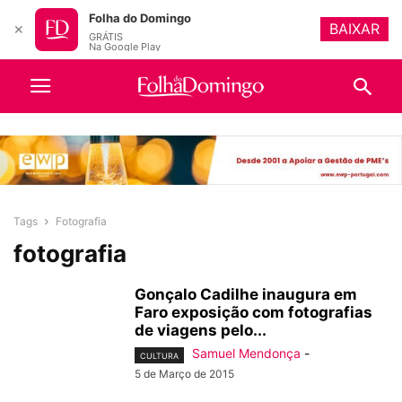
Folha do Domingo
BAIXAR
✕
GRÁTIS
Na Google Play
Tags
Fotografia
fotografia
Gonçalo Cadilhe inaugura em
Faro exposição com fotografias
de viagens pelo...
Samuel Mendonça
-
CULTURA
5 de Março de 2015