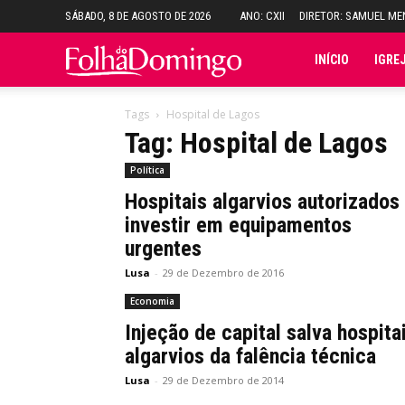
SÁBADO, 8 DE AGOSTO DE 2026
ANO: CXII
DIRETOR: SAMUEL M
Folha
INÍCIO
IGRE
do
Tags
Hospital de Lagos
Tag: Hospital de Lagos
Domingo
Política
Hospitais algarvios autorizados
investir em equipamentos
urgentes
Lusa
-
29 de Dezembro de 2016
Economia
Injeção de capital salva hospita
algarvios da falência técnica
Lusa
-
29 de Dezembro de 2014