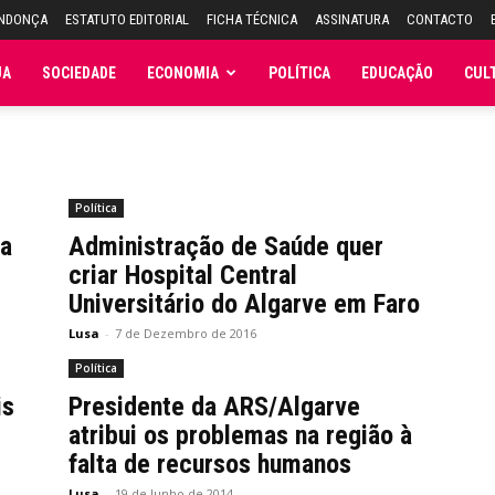
ENDONÇA
ESTATUTO EDITORIAL
FICHA TÉCNICA
ASSINATURA
CONTACTO
JA
SOCIEDADE
ECONOMIA
POLÍTICA
EDUCAÇÃO
CUL
Política
 a
Administração de Saúde quer
criar Hospital Central
Universitário do Algarve em Faro
Lusa
-
7 de Dezembro de 2016
Política
is
Presidente da ARS/Algarve
atribui os problemas na região à
falta de recursos humanos
Lusa
-
19 de Junho de 2014