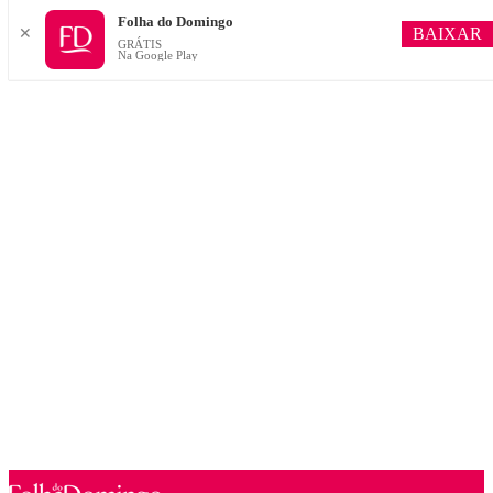
Folha do Domingo
BAIXAR
✕
GRÁTIS
Na Google Play