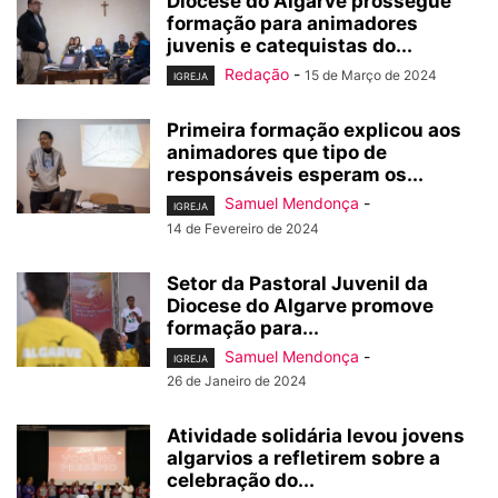
Diocese do Algarve prossegue
formação para animadores
juvenis e catequistas do...
Redação
-
15 de Março de 2024
IGREJA
Primeira formação explicou aos
animadores que tipo de
responsáveis esperam os...
Samuel Mendonça
-
IGREJA
14 de Fevereiro de 2024
Setor da Pastoral Juvenil da
Diocese do Algarve promove
formação para...
Samuel Mendonça
-
IGREJA
26 de Janeiro de 2024
Atividade solidária levou jovens
algarvios a refletirem sobre a
celebração do...