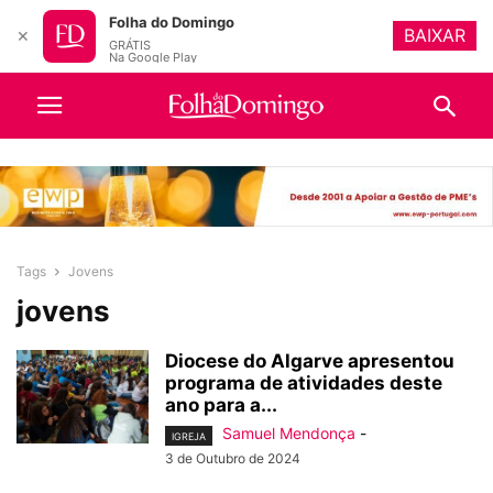
Folha do Domingo
BAIXAR
✕
GRÁTIS
Na Google Play
Tags
Jovens
jovens
Diocese do Algarve apresentou
programa de atividades deste
ano para a...
Samuel Mendonça
-
IGREJA
3 de Outubro de 2024