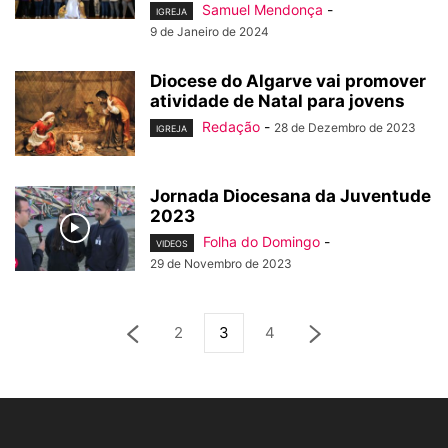
Samuel Mendonça
-
IGREJA
9 de Janeiro de 2024
Diocese do Algarve vai promover
atividade de Natal para jovens
Redação
-
28 de Dezembro de 2023
IGREJA
Jornada Diocesana da Juventude
2023
Folha do Domingo
-
VIDEOS
29 de Novembro de 2023
2
3
4