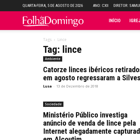
QUARTA-FEIRA, 5 DE AGOSTO DE 2026
ANO: CXII
DIRETOR: SAM
Folha
INÍCIO
IGRE
do
Tags
Lince
Tag: lince
Domingo
Ambiente
Catorze linces ibéricos retirado
em agosto regressaram a Silve
Lusa
-
13 de Dezembro de 2018
Sociedade
Ministério Público investiga
anúncio de venda de lince pela
Internet alegadamente captura
em Alcoutim