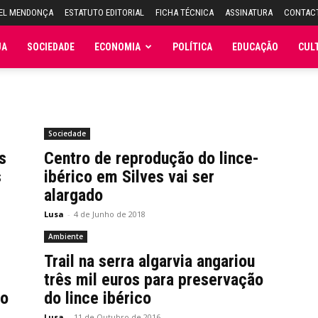
UEL MENDONÇA
ESTATUTO EDITORIAL
FICHA TÉCNICA
ASSINATURA
CONTAC
JA
SOCIEDADE
ECONOMIA
POLÍTICA
EDUCAÇÃO
CUL
Sociedade
s
Centro de reprodução do lince-
s
ibérico em Silves vai ser
alargado
Lusa
-
4 de Junho de 2018
Ambiente
Trail na serra algarvia angariou
três mil euros para preservação
do
do lince ibérico
Lusa
-
11 de Outubro de 2016