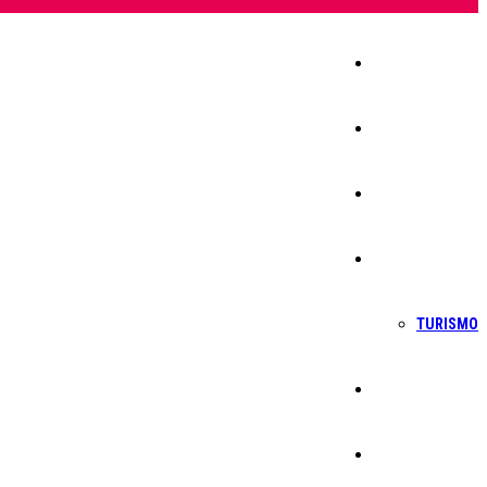
Início
Igreja
Sociedade
Economia
TURISMO
Política
Educação