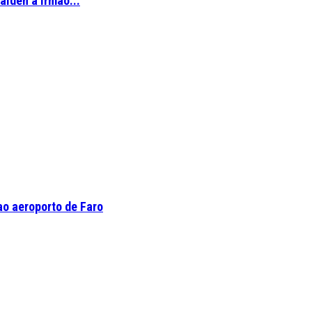
aiden a irmão...
o aeroporto de Faro