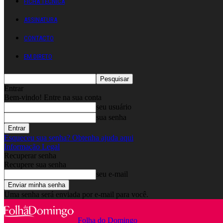
FICHA TÉCNICA
ASSINATURA
CONTACTO
EM DIRETO
Entrar
Bem-vindo! Entre na sua conta
seu usuário
sua senha
Esqueceu sua senha? Obtenha ajuda aqui
Informação Legal
Recuperar senha
Recupere sua senha
seu e-mail
Uma senha será enviada por e-mail para você.
Folha do Domingo