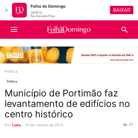
Folha do Domingo
BAIXAR
✕
GRÁTIS
Na Google Play
Política
Política
Município de Portimão faz
levantamento de edifícios no
centro histórico
84
Por
Lusa
-
14 de Janeiro de 2015