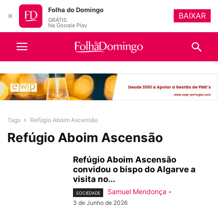
Folha do Domingo
BAIXAR
✕
GRÁTIS
Na Google Play
Tags
Refúgio Aboim Ascensão
Refúgio Aboim Ascensão
Refúgio Aboim Ascensão
convidou o bispo do Algarve a
visita no...
Samuel Mendonça
-
SOCIEDADE
3 de Junho de 2026