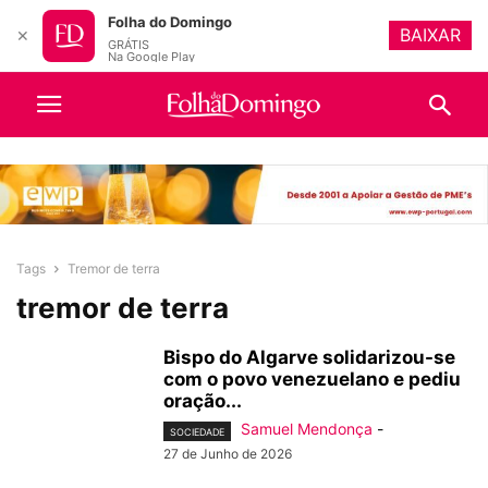
Folha do Domingo
BAIXAR
✕
GRÁTIS
Na Google Play
Tags
Tremor de terra
tremor de terra
Bispo do Algarve solidarizou-se
com o povo venezuelano e pediu
oração...
Samuel Mendonça
-
SOCIEDADE
27 de Junho de 2026