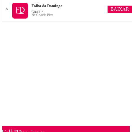
Folha do Domingo
BAIXAR
✕
GRÁTIS
Na Google Play