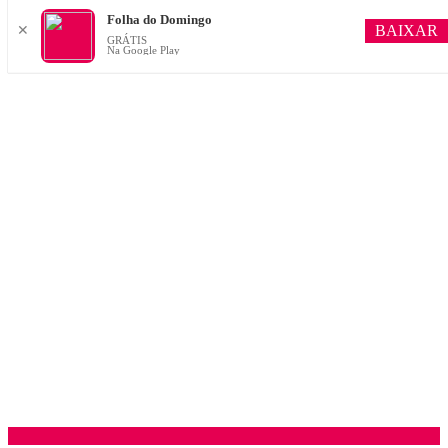
Folha do Domingo
BAIXAR
✕
GRÁTIS
Na Google Play