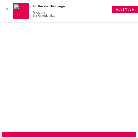
Folha do Domingo
BAIXAR
✕
GRÁTIS
Na Google Play