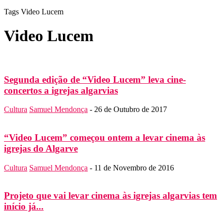
Tags
Video Lucem
Video Lucem
Segunda edição de “Video Lucem” leva cine-
concertos a igrejas algarvias
Cultura
Samuel Mendonça
-
26 de Outubro de 2017
“Video Lucem” começou ontem a levar cinema às
igrejas do Algarve
Cultura
Samuel Mendonça
-
11 de Novembro de 2016
Projeto que vai levar cinema às igrejas algarvias tem
início já...