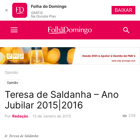
Folha do Domingo
BAIXAR
✕
GRÁTIS
Na Google Play
Opinião
Opinião
Teresa de Saldanha – Ano
Jubilar 2015|2016
239
Por
Redação
-
15 de Janeiro de 2015
Ir. Teresa de Saldanha