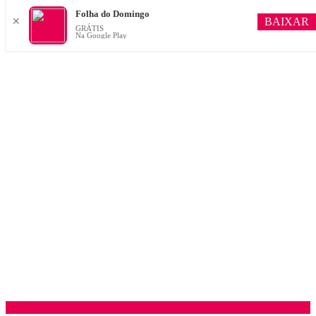
Folha do Domingo
BAIXAR
✕
GRÁTIS
Na Google Play