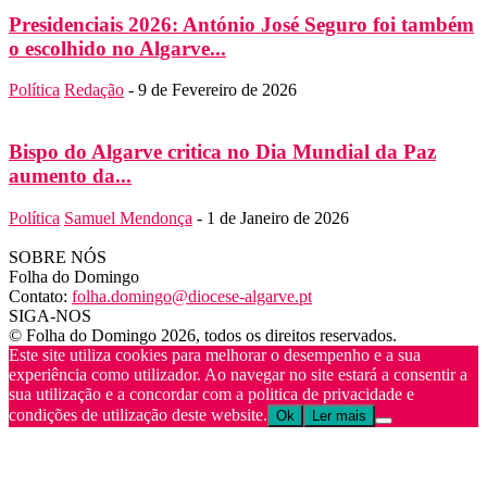
Presidenciais 2026: António José Seguro foi também
o escolhido no Algarve...
Política
Redação
-
9 de Fevereiro de 2026
Bispo do Algarve critica no Dia Mundial da Paz
aumento da...
Política
Samuel Mendonça
-
1 de Janeiro de 2026
SOBRE NÓS
Folha do Domingo
Contato:
folha.domingo@diocese-algarve.pt
SIGA-NOS
© Folha do Domingo 2026, todos os direitos reservados.
Este site utiliza cookies para melhorar o desempenho e a sua
experiência como utilizador. Ao navegar no site estará a consentir a
sua utilização e a concordar com a politica de privacidade e
condições de utilização deste website.
Ok
Ler mais