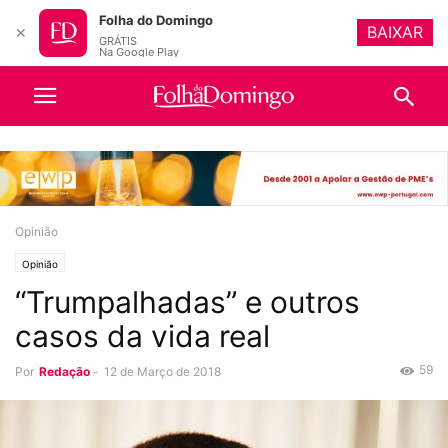
Folha do Domingo
BAIXAR
✕
GRÁTIS
Na Google Play
Opinião
Opinião
“Trumpalhadas” e outros
casos da vida real
59
Por
Redação
-
12 de Março de 2018