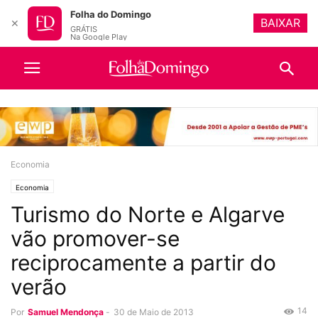
Folha do Domingo
BAIXAR
✕
GRÁTIS
Na Google Play
Economia
Economia
Turismo do Norte e Algarve
vão promover-se
reciprocamente a partir do
verão
14
Por
Samuel Mendonça
-
30 de Maio de 2013