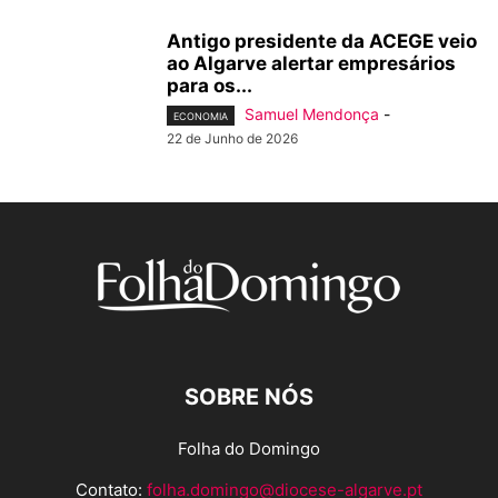
Antigo presidente da ACEGE veio
ao Algarve alertar empresários
para os...
Samuel Mendonça
-
ECONOMIA
22 de Junho de 2026
SOBRE NÓS
Folha do Domingo
Contato:
folha.domingo@diocese-algarve.pt