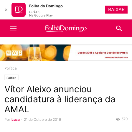
Folha do Domingo
BAIXAR
✕
GRÁTIS
Na Google Play
Política
Política
Vítor Aleixo anunciou
candidatura à liderança da
AMAL
579
Por
Lusa
-
21 de Outubro de 2019