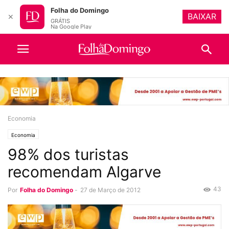
Folha do Domingo
BAIXAR
✕
GRÁTIS
Na Google Play
Economia
Economia
98% dos turistas
recomendam Algarve
43
Por
Folha do Domingo
-
27 de Março de 2012