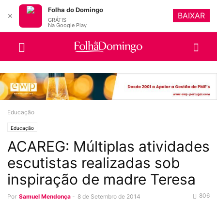
Folha do Domingo
BAIXAR
✕
GRÁTIS
Na Google Play
Educação
Educação
ACAREG: Múltiplas atividades
escutistas realizadas sob
inspiração de madre Teresa
806
Por
Samuel Mendonça
-
8 de Setembro de 2014