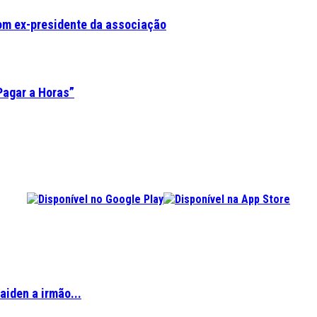
om ex-presidente da associação
Pagar a Horas”
aiden a irmão...