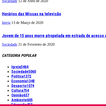
Sociedade
12 de Abril de 2020
Horários das Missas na televisão
Igreja
13 de Março de 2020
Jovem de 15 anos morre atropelada em estrada de acesso a
Sociedade
21 de Fevereiro de 2020
CATEGORIA POPULAR
Igreja
5464
Sociedade
5060
Política
1372
Economia
1348
Desporto
1074
Cultura
754
Opinião
637
Ambiente
605
Educação
452