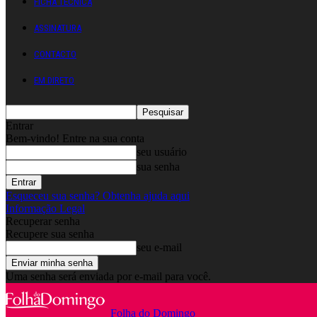
FICHA TÉCNICA
ASSINATURA
CONTACTO
EM DIRETO
Entrar
Bem-vindo! Entre na sua conta
seu usuário
sua senha
Esqueceu sua senha? Obtenha ajuda aqui
Informação Legal
Recuperar senha
Recupere sua senha
seu e-mail
Uma senha será enviada por e-mail para você.
Folha do Domingo