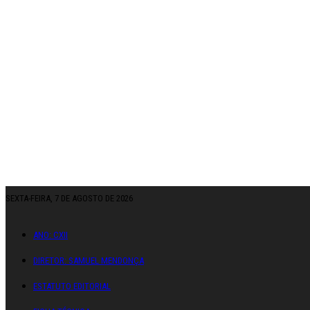
SEXTA-FEIRA, 7 DE AGOSTO DE 2026
ANO: CXII
DIRETOR: SAMUEL MENDONÇA
ESTATUTO EDITORIAL