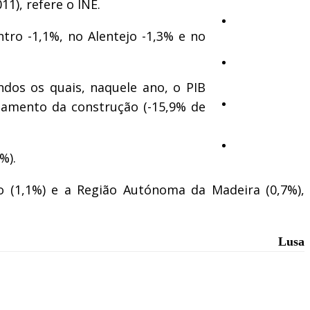
1), refere o INE.
Ambiente
tro -1,1%, no Alentejo -1,3% e no
Desporto
dos os quais, naquele ano, o PIB
ndamento da construção (-15,9% de
Opinião
Vídeos
%).
ro (1,1%) e a Região Autónoma da Madeira (0,7%),
Lusa