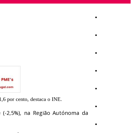
Início
Igreja
Sociedade
Economia
Política
1,6 por cento, destaca o INE.
Educação
e (-2,5%), na Região Autónoma da
Cultura