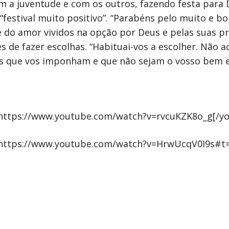
m a juventude e com os outros, fazendo festa para 
festival muito positivo”. “Parabéns pelo muito e bo
 e do amor vividos na opção por Deus e pelas suas pr
 de fazer escolhas. “Habituai-vos a escolher. Não a
es que vos imponham e que não sejam o vosso bem e a
]https://www.youtube.com/watch?v=rvcuKZK8o_g[/y
″]https://www.youtube.com/watch?v=HrwUcqV0I9s#t