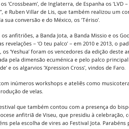
 ‘Crossbeam’, de Inglaterra, de Espanha os ‘LVD – L
, e Ruben Villar de Lis, que também realizou um con
 sua conversão e do México, os ‘Tériso’.
os anfitriões, a Banda Jota, a Banda Missio e os G
 revelações – ‘O teu palco’ – em 2010 e 2013, o padr
 os ‘Yeshua’ foram os vencedores da edição deste ano
da pela dimensão ecuménica e pelo palco principal
’ e os algarvios ‘Xpression Cross’, vindos de Faro.
 com inúmeros workshops e ateliês como musicoterap
produção de velas.
festival que também contou com a presença do bisp
 diocese anfitriã de Viseu, que presidiu à celebração,
béns pela escolha de vires ao Festival Jota. Parabéns