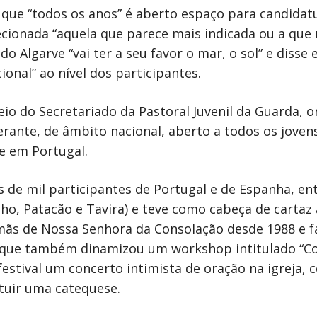
u que “todos os anos” é aberto espaço para candida
lecionada “aquela que parece mais indicada ou a que
do Algarve “vai ter a seu favor o mar, o sol” e diss
onal” ao nível dos participantes.
seio do Secretariado da Pastoral Juvenil da Guarda,
nerante, de âmbito nacional, aberto a todos os jove
e em Portugal.
 de mil participantes de Portugal e de Espanha, ent
ho, Patacão e Tavira) e teve como cabeça de cartaz 
mãs de Nossa Senhora da Consolação desde 1988 e f
sa, que também dinamizou um workshop intitulado “
festival um concerto intimista de oração na igreja,
tuir uma catequese.