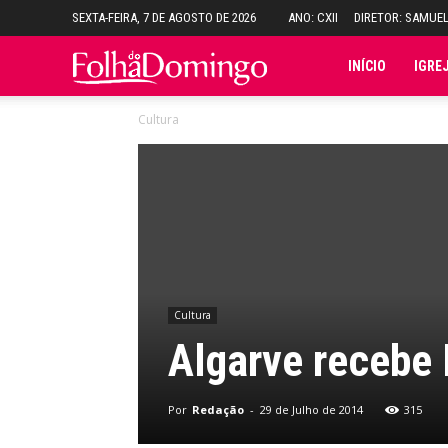
SEXTA-FEIRA, 7 DE AGOSTO DE 2026
ANO: CXII
DIRETOR: SAMUE
Folha
INÍCIO
IGRE
Cultura
do
Domingo
Cultura
Algarve recebe 
Por
Redação
-
29 de Julho de 2014
315