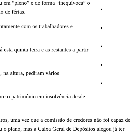
u em “pleno” e de forma “inequívoca” o
Cultura
o de férias.
ntamente com os trabalhadores e
Ambiente
Desporto
sta quinta feira e as restantes a partir
Opinião
 na altura, pediram vários
Vídeos
bre o património em insolvência desde
uros, uma vez que a comissão de credores não foi capaz de
u o plano, mas a Caixa Geral de Depósitos alegou já ter