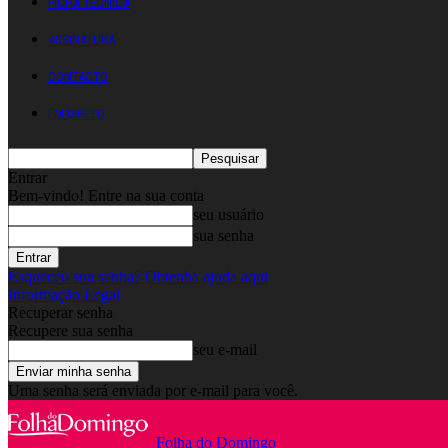
FICHA TÉCNICA
ASSINATURA
CONTACTO
EM DIRETO
Entrar
Bem-vindo! Entre na sua conta
seu usuário
sua senha
Esqueceu sua senha? Obtenha ajuda aqui
Informação Legal
Recuperar senha
Recupere sua senha
seu e-mail
Uma senha será enviada por e-mail para você.
Folha do Domingo