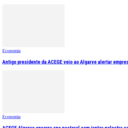
Economia
Antigo presidente da ACEGE veio ao Algarve alertar empre
Economia
ACEGE Algarve encerra ano pastoral com jantar-palestra c