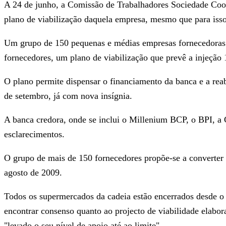
A 24 de junho, a Comissão de Trabalhadores Sociedade Coop
plano de viabilização daquela empresa, mesmo que para isso f
Um grupo de 150 pequenas e médias empresas fornecedoras 
fornecedores, um plano de viabilização que prevê a injeção 
O plano permite dispensar o financiamento da banca e a reab
de setembro, já com nova insígnia.
A banca credora, onde se inclui o Millenium BCP, o BPI, a 
esclarecimentos.
O grupo de mais de 150 fornecedores propõe-se a converter 
agosto de 2009.
Todos os supermercados da cadeia estão encerrados desde o 
encontrar consenso quanto ao projecto de viabilidade elabo
"levado o seu nível de apoio até ao limite".