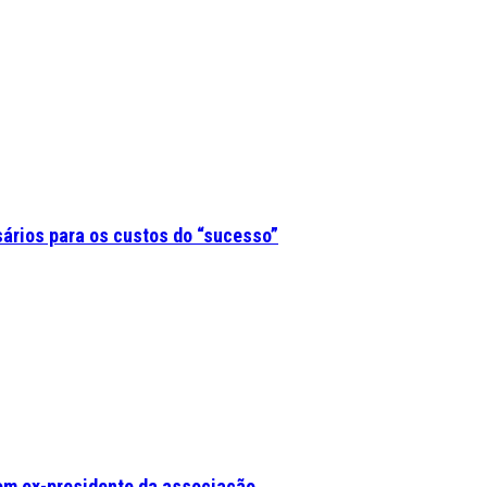
sários para os custos do “sucesso”
om ex-presidente da associação