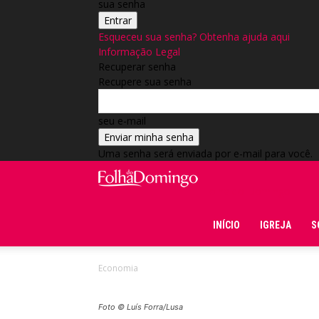
sua senha
Esqueceu sua senha? Obtenha ajuda aqui
Informação Legal
Recuperar senha
Recupere sua senha
seu e-mail
Uma senha será enviada por e-mail para você.
Folha do Domingo
INÍCIO
IGREJA
S
Economia
Foto © Luís Forra/Lusa