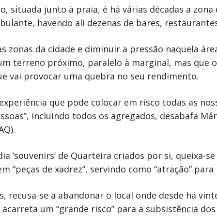
o, situada junto à praia, é há várias décadas a zona
ulante, havendo ali dezenas de bares, restaurantes
as zonas da cidade e diminuir a pressão naquela ár
um terreno próximo, paralelo à marginal, mas que o
e vai provocar uma quebra no seu rendimento.
xperiência que pode colocar em risco todas as noss
essoas”, incluindo todos os agregados, desabafa Má
AQ).
a ‘souvenirs’ de Quarteira criados por si, queixa-se
 “peças de xadrez”, servindo como “atração” para le
, recusa-se a abandonar o local onde desde há vint
 acarreta um “grande risco” para a subsistência dos