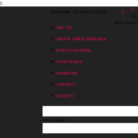
SEXTA-FEIRA, 7 DE AGOSTO DE 2026
Ent
Bem-vindo! 
ANO: CXII
DIRETOR: SAMUEL MENDONÇA
ESTATUTO EDITORIAL
FICHA TÉCNICA
ASSINATURA
CONTACTO
EM DIRETO
seu usuário