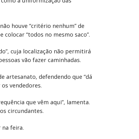
, como a uniformização das
 não houve “critério nenhum” de
 de colocar “todos no mesmo saco”.
do”, cuja localização não permitirá
 pessoas vão fazer caminhadas.
de artesanato, defendendo que “dá
r os vendedores.
requência que vêm aqui”, lamenta.
nos circundantes.
na feira.