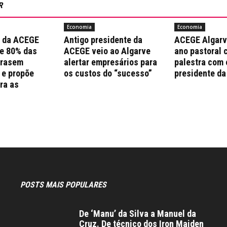
R
Economia
Economia
a da ACEGE
Antigo presidente da
ACEGE Algarv
e 80% das
ACEGE veio ao Algarve
ano pastoral 
trasem
alertar empresários para
palestra com 
 e propõe
os custos do “sucesso”
presidente da
ra as
s
POSTS MAIS POPULARES
De ‘Manu’ da Silva a Manuel da
Cruz. De técnico dos Iron Maiden