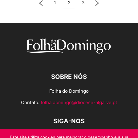
1
2
3
SOBRE NÓS
Folha do Domingo
Contato:
folha.domingo@diocese-algarve.pt
SIGA-NOS
Este site utiliza cookies para melhorar o desempenho e a sua