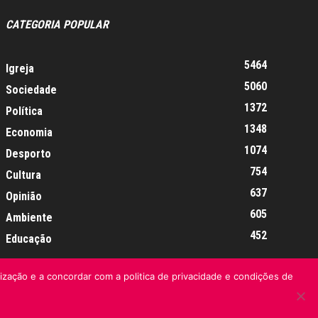
CATEGORIA POPULAR
5464
Igreja
5060
Sociedade
1372
Política
1348
Economia
1074
Desporto
754
Cultura
637
Opinião
605
Ambiente
452
Educação
lização e a concordar com a politica de privacidade e condições de