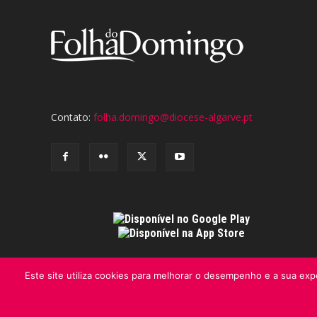
Contato:
folha.domingo@diocese-algarve.pt
Este site utiliza cookies para melhorar o desempenho e a sua expe