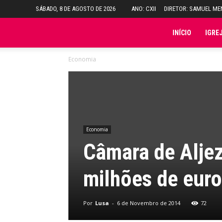
SÁBADO, 8 DE AGOSTO DE 2026
ANO: CXII
DIRETOR: SAMUEL M
Folha
INÍCIO
IGRE
Economia
do
Domingo
Economia
Câmara de Aljez
milhões de euro
Por
Lusa
-
6 de Novembro de 2014
72