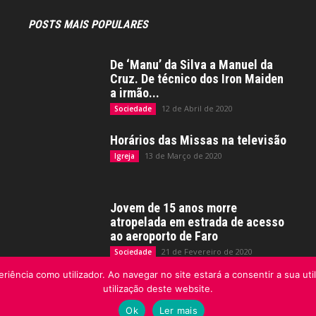
POSTS MAIS POPULARES
De ‘Manu’ da Silva a Manuel da
Cruz. De técnico dos Iron Maiden
a irmão...
12 de Abril de 2020
Sociedade
Horários das Missas na televisão
13 de Março de 2020
Igreja
Jovem de 15 anos morre
atropelada em estrada de acesso
ao aeroporto de Faro
21 de Fevereiro de 2020
Sociedade
riência como utilizador. Ao navegar no site estará a consentir a sua uti
utilização deste website.
Ok
Ler mais