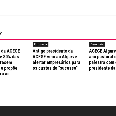
R
Economia
Economia
a da ACEGE
Antigo presidente da
ACEGE Algarv
e 80% das
ACEGE veio ao Algarve
ano pastoral 
trasem
alertar empresários para
palestra com 
 e propõe
os custos do “sucesso”
presidente da
ra as
s