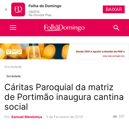
Folha do Domingo
BAIXAR
✕
GRÁTIS
Na Google Play
Sociedade
Sociedade
Cáritas Paroquial da matriz
de Portimão inaugura cantina
social
387
Por
Samuel Mendonça
-
5 de Fevereiro de 2015