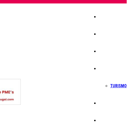
Início
Igreja
Sociedade
Economia
TURISMO
Política
Educação