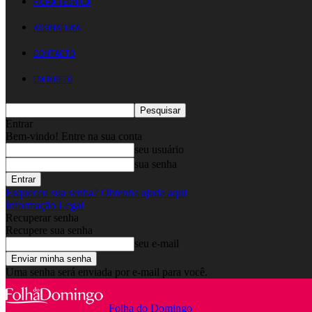
FICHA TÉCNICA
ASSINATURA
CONTACTO
EM DIRETO
Entrar
Bem-vindo! Entre na sua conta
seu usuário
sua senha
Esqueceu sua senha? Obtenha ajuda aqui
Informação Legal
Recuperar senha
Recupere sua senha
seu e-mail
Uma senha será enviada por e-mail para você.
Folha do Domingo